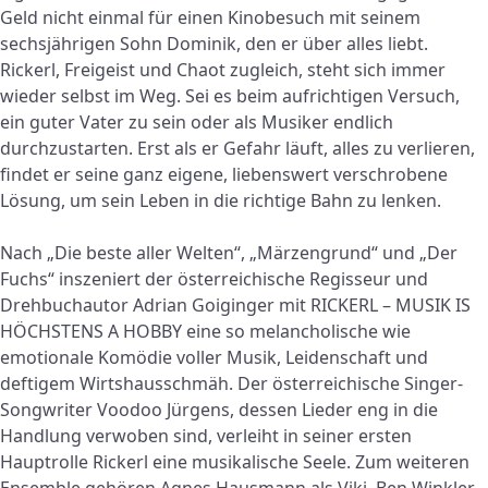
Geld nicht einmal für einen Kinobesuch mit seinem
sechsjährigen Sohn Dominik, den er über alles liebt.
Rickerl, Freigeist und Chaot zugleich, steht sich immer
wieder selbst im Weg. Sei es beim aufrichtigen Versuch,
ein guter Vater zu sein oder als Musiker endlich
durchzustarten. Erst als er Gefahr läuft, alles zu verlieren,
findet er seine ganz eigene, liebenswert verschrobene
Lösung, um sein Leben in die richtige Bahn zu lenken.
Nach „Die beste aller Welten“, „Märzengrund“ und „Der
Fuchs“ inszeniert der österreichische Regisseur und
Drehbuchautor Adrian Goiginger mit RICKERL – MUSIK IS
HÖCHSTENS A HOBBY eine so melancholische wie
emotionale Komödie voller Musik, Leidenschaft und
deftigem Wirtshausschmäh. Der österreichische Singer-
Songwriter Voodoo Jürgens, dessen Lieder eng in die
Handlung verwoben sind, verleiht in seiner ersten
Hauptrolle Rickerl eine musikalische Seele. Zum weiteren
Ensemble gehören Agnes Hausmann als Viki, Ben Winkler